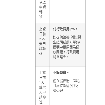
以上
申請
轉
班:
上課
付行政費用$25。
日前
如提供證據(例如:醫
2-27
生證明或處方單)以
天申
證明申請原因為健
請轉
康問題，行政費用
班:
將會豁免。
上課
不設轉班。
日前
僅在提供醫生證明,
1天
且屬特殊情況下才
或當
會受理。
天申
請轉
班: