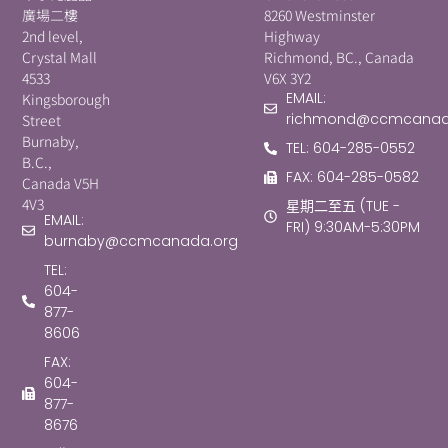
廣場二樓
8260 Westminster
2nd level,
Highway
Crystal Mall
Richmond, BC., Canada
4533
V6X 3Y2
EMAIL:
Kingsborough
richmond@ccmcanad
Street
Burnaby,
TEL: 604-285-0552
B.C.,
FAX: 604-285-0582
Canada V5H
4V3
星期二至五 (TUE -
EMAIL:
FRI) 9:30AM-5:30PM
burnaby@ccmcanada.org
TEL:
604-
877-
8606
FAX:
604-
877-
8676