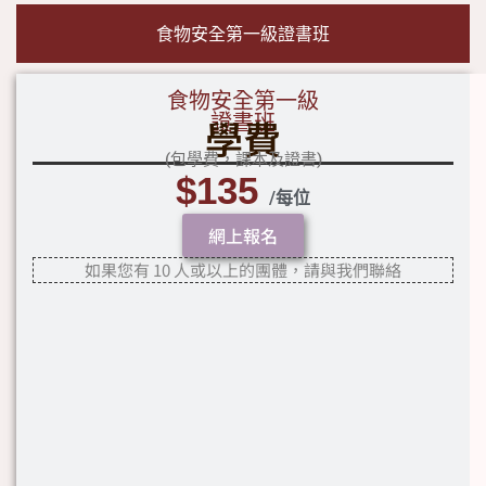
食物安全第一級證書班
食物安全第一級
學費
證書班
(包學費，課本及證書)
$135
/每位
網上報名
如果您有 10 人或以上的團體，請與我們聯絡