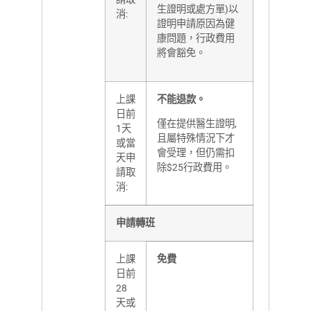
生證明或處方單)以
消:
證明申請原因為健
康問題，行政費用
將會豁免。
上課
不能退款。
日前
僅在提供醫生證明,
1天
且屬特殊情況下才
或當
會受理，但仍需扣
天申
除$25行政費用。
請取
消:
申請轉班
上課
免費
日前
28
天或