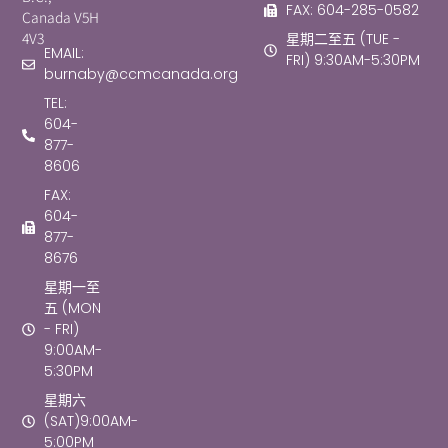
FAX: 604-285-0582
Canada V5H
4V3
星期二至五 (TUE -
EMAIL:
FRI) 9:30AM-5:30PM
burnaby@ccmcanada.org
TEL:
604-
877-
8606
FAX:
604-
877-
8676
星期一至
五 (MON
- FRI)
9:00AM-
5:30PM
星期六
(SAT)9:00AM-
5:00PM