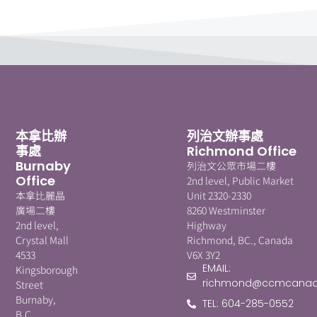
本拿比辦
列治文辦事處
事處
Richmond Office
Burnaby
列治文公眾市場二樓
Office
2nd level, Public Market
本拿比麗晶
Unit 2320-2330
廣場二樓
8260 Westminster
2nd level,
Highway
Crystal Mall
Richmond, BC., Canada
4533
V6X 3Y2
EMAIL:
Kingsborough
richmond@ccmcanad
Street
Burnaby,
TEL: 604-285-0552
B.C.,